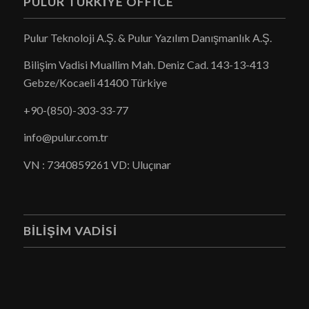
PULUR TÜRKIYE OFFICE
Pulur Teknoloji A.Ş. & Pulur Yazılım Danışmanlık A.Ş.
Bilişim Vadisi Muallim Mah. Deniz Cad. 143-13-413
Gebze/Kocaeli 41400 Türkiye
+90-(850)-303-33-77
info
@pulur.com.tr
VN : 7340859261 VD: Uluçınar
BILIŞIM VADISI