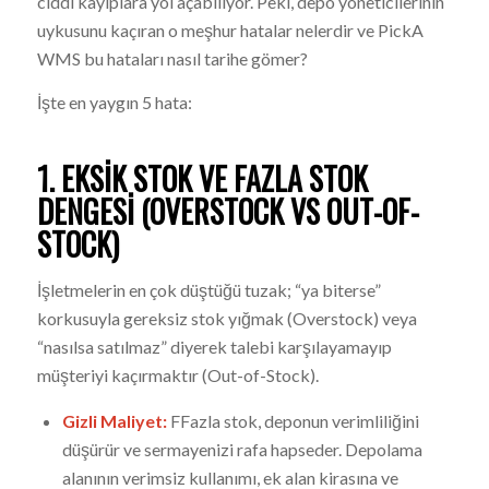
ciddi kayıplara yol açabiliyor. Peki, depo yöneticilerinin
uykusunu kaçıran o meşhur hatalar nelerdir ve PickA
WMS bu hataları nasıl tarihe gömer?
İşte en yaygın 5 hata:
1. EKSIK STOK VE FAZLA STOK
DENGESI (OVERSTOCK VS OUT-OF-
STOCK)
İşletmelerin en çok düştüğü tuzak; “ya biterse”
korkusuyla gereksiz stok yığmak (Overstock) veya
“nasılsa satılmaz” diyerek talebi karşılayamayıp
müşteriyi kaçırmaktır (Out-of-Stock).
Gizli Maliyet:
FFazla stok, deponun verimliliğini
düşürür ve sermayenizi rafa hapseder. Depolama
alanının verimsiz kullanımı, ek alan kirasına ve