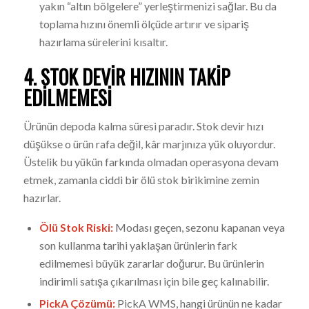
yakın “altın bölgelere” yerleştirmenizi sağlar. Bu da
toplama hızını önemli ölçüde artırır ve sipariş
hazırlama sürelerini kısaltır.
4. STOK DEVIR HIZININ TAKIP
EDILMEMESI
Ürünün depoda kalma süresi paradır. Stok devir hızı
düşükse o ürün rafa değil, kâr marjınıza yük oluyordur.
Üstelik bu yükün farkında olmadan operasyona devam
etmek, zamanla ciddi bir ölü stok birikimine zemin
hazırlar.
Ölü Stok Riski:
Modası geçen, sezonu kapanan veya
son kullanma tarihi yaklaşan ürünlerin fark
edilmemesi büyük zararlar doğurur. Bu ürünlerin
indirimli satışa çıkarılması için bile geç kalınabilir.
PickA Çözümü:
PickA WMS, hangi ürünün ne kadar