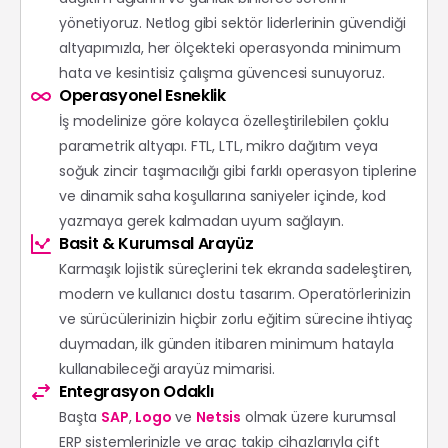
yönetiyoruz. Netlog gibi sektör liderlerinin güvendiği
altyapımızla, her ölçekteki operasyonda minimum
hata ve kesintisiz çalışma güvencesi sunuyoruz.
Operasyonel Esneklik
İş modelinize göre kolayca özelleştirilebilen çoklu
parametrik altyapı. FTL, LTL, mikro dağıtım veya
soğuk zincir taşımacılığı gibi farklı operasyon tiplerine
ve dinamik saha koşullarına saniyeler içinde, kod
yazmaya gerek kalmadan uyum sağlayın.
Basit & Kurumsal Arayüz
Karmaşık lojistik süreçlerini tek ekranda sadeleştiren,
modern ve kullanıcı dostu tasarım. Operatörlerinizin
ve sürücülerinizin hiçbir zorlu eğitim sürecine ihtiyaç
duymadan, ilk günden itibaren minimum hatayla
kullanabileceği arayüz mimarisi.
Entegrasyon Odaklı
Başta
SAP
,
Logo
ve
Netsis
olmak üzere kurumsal
ERP sistemlerinizle ve araç takip cihazlarıyla çift