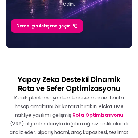
edin.
Demo için iletişime geçin
Yapay
Zeka
Destekli
Dinamik
Rota
ve
Sefer
Optimizasyonu
Klasik planlama yöntemlerini ve manuel harita
hesaplamalarını bir kenara bırakın.
Picka TMS
nakliye yazılımı, gelişmiş
Rota Optimizasyonu
(VRP) algoritmalarıyla dağıtım ağınızı anlık olarak
analiz eder. Sipariş hacmi, araç kapasitesi, teslimat