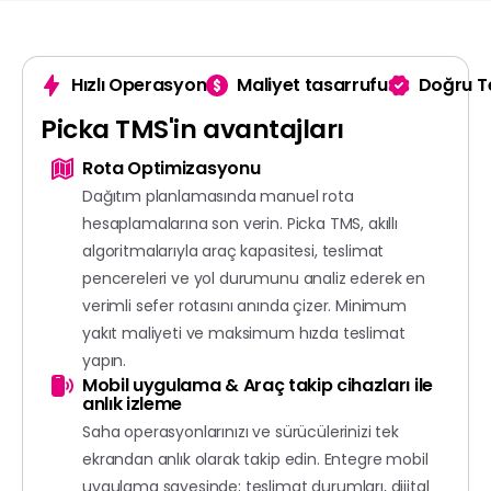
Hızlı Operasyon
Maliyet tasarrufu
Doğru T
Picka
TMS'in
avantajları
Rota Optimizasyonu
Dağıtım planlamasında manuel rota
hesaplamalarına son verin. Picka TMS, akıllı
algoritmalarıyla araç kapasitesi, teslimat
pencereleri ve yol durumunu analiz ederek en
verimli sefer rotasını anında çizer. Minimum
yakıt maliyeti ve maksimum hızda teslimat
yapın.
Mobil uygulama & Araç takip cihazları ile
anlık izleme
Saha operasyonlarınızı ve sürücülerinizi tek
ekrandan anlık olarak takip edin. Entegre mobil
uygulama sayesinde; teslimat durumları, dijital