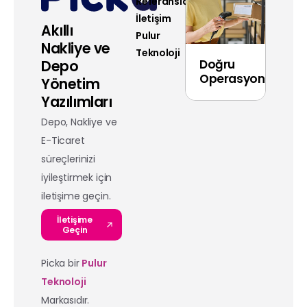
Referanslar
İletişim
Akıllı
Pulur
Nakliye ve
Teknoloji
Doğru
Depo
Operasyon
Yönetim
Yazılımları
Depo, Nakliye ve
E-Ticaret
süreçlerinizi
iyileştirmek için
iletişime geçin.
İletişime
Geçin
Picka bir
Pulur
Teknoloji
Markasıdır.