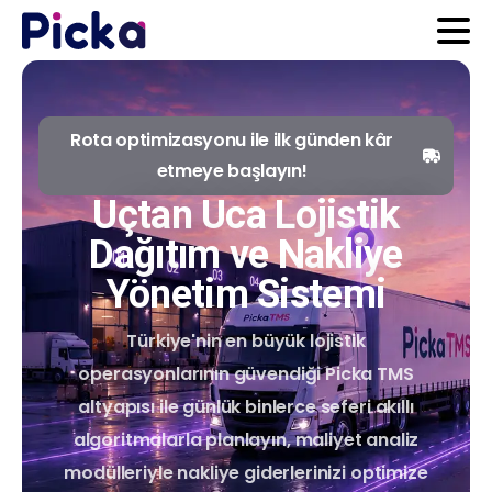
Rota optimizasyonu ile ilk günden kâr
etmeye başlayın!
Uçtan Uca Lojistik
Dağıtım ve Nakliye
Yönetim Sistemi
Türkiye'nin en büyük lojistik
operasyonlarının güvendiği Picka TMS
altyapısı ile günlük binlerce seferi akıllı
algoritmalarla planlayın, maliyet analiz
modülleriyle nakliye giderlerinizi optimize