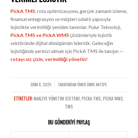
PickA TMS
, rota optimizasyonu, gerçek zamanlı izleme,
finansal entegrasyon ve müşteri odaklı yapısıyla
lojistikte verimliliği yeniden tanımlar. Pulur Teknoloji,
PickA TMS ve
PickA WMS
çözümleriyle lojistik
sektöründe dijital dönüşümün lideridir. Geleceğin
lojistiğinde yerinizi almak için PickA TMS ile tanışın —
rotayı siz çizin, verimliliği yönetin!
EKIM 6, 2025
TARAFINDAN
ÖMER EMRE AKTEPE
/
ETIKETLER:
NAKLIYE YÖNETIM SISTEMI
,
PICKA TMS
,
PICKA WMS
,
TMS
BU GÖNDERIYI PAYLAŞ