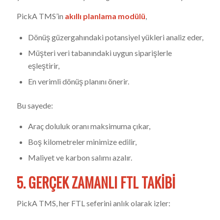
PickA TMS’in
akıllı planlama modülü
,
Dönüş güzergahındaki potansiyel yükleri analiz eder,
Müşteri veri tabanındaki uygun siparişlerle
eşleştirir,
En verimli dönüş planını önerir.
Bu sayede:
Araç doluluk oranı maksimuma çıkar,
Boş kilometreler minimize edilir,
Maliyet ve karbon salımı azalır.
5. GERÇEK ZAMANLI FTL TAKIBI
PickA TMS, her FTL seferini anlık olarak izler: