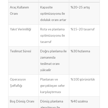
Araç Kullanım
Kapasite
%20–25 artış
Oranı
optimizasyonu ile
doluluk oranı artar
Yakıt Verimliliği
Rota ve planlama
%15–20 tasarruf
optimizasyonu ile
tasarruf
Teslimat Süresi
Doğru planlama ile
%30 hızlanma
zamanında
teslimat oranı
yükselir
Operasyon
Planlanan ve
%100 görünürlük
Şeffaflığı
gerçekleşen sefer
karşılaştırması
Boş Dönüş Oranı
Dönüş planlama
%40 azalma
algoritması ile