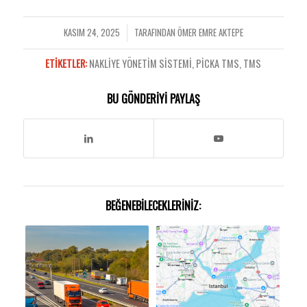
KASIM 24, 2025
TARAFINDAN
ÖMER EMRE AKTEPE
/
ETIKETLER:
NAKLIYE YÖNETIM SISTEMI
,
PICKA TMS
,
TMS
BU GÖNDERIYI PAYLAŞ
BEĞENEBILECEKLERINIZ: