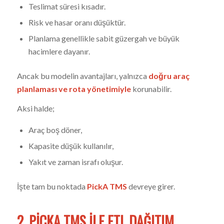
Teslimat süresi kısadır.
Risk ve hasar oranı düşüktür.
Planlama genellikle sabit güzergah ve büyük
hacimlere dayanır.
Ancak bu modelin avantajları, yalnızca
doğru araç
planlaması ve rota yönetimiyle
korunabilir.
Aksi halde;
Araç boş döner,
Kapasite düşük kullanılır,
Yakıt ve zaman israfı oluşur.
İşte tam bu noktada
PickA TMS
devreye girer.
2. PICKA TMS ILE FTL DAĞITIM