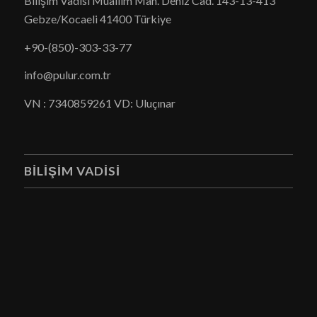
Bilişim Vadisi Muallim Mah. Deniz Cad. 143-13-413
Gebze/Kocaeli 41400 Türkiye
+90-(850)-303-33-77
info
@pulur.com.tr
VN : 7340859261 VD: Uluçınar
BILIŞIM VADISI